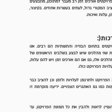
רויקטים אורכים זמן רב מעבר למתוכנן
, 
מתבצעים 
ב המקורי גדול, לעתים בעשרות אחוזים
. בקיצור, 
 עלות ואיכות.
ות(: 
הקשיים והאתגרים העומדים לפתחם של כל העוסקים בפרויקטים בתחום הבנייה והתשתיות הם רבים. אנו 
מציעים להתמודד עם חלק מהקשיים והאתגרים הללו באמצעות שני מהלכים שיש לבצע בשלבים הראשונים של 
הפרויקט – בדיקת היתכנות ולאחר מכן אפיון מעמיק ושיטתי. מהלכים אלו, גם אם הם אורכים זמן ויש להם עלות, 
יות הפרויקט כולו. 
 מאפשרת לשרטט את מסגרות הפרויקט ולתרגמן לעלויות ולזמן וכן להציב כבר 
בתחילתו את השאלות המהותיות והעקרוניות עליהן יידרש לענות כמו גם האתגרים הצפויים. ידיעה מוקדמת זו 
 מאפשר לכל השותפים ובעלי העניין לראות ולהבין את כל תמונת הפרויקט, עד 