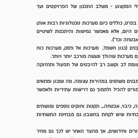
עולם הפרויקטים בתחום הבנייה והתשתיות מעמיד בפני בעלי המקצוע - משלב התכנון של הפרויקטים ועד 
– המבנים בכלל ואלה הציבוריים בפרט, כוללים כיום מערכות טכנולוגיות רבות אותן 
נדרש לשלב באופן אשר נותן מענה, לא רק למצב הקיים היום, אלא מאפשר גמישות והיתכנות לשינויים 
בטחה וכד').
– מעטפת המערכות התומכות של המבנים (כגון חשמל,  מערכות אל פסק, מערכות כוח 
ם מערכות שהולך ונעשה מורכב יותר ויותר.
– ריבוי ומורכבות המערכות מחייבים תשומת לב וקשב רב להיבטים של תפעול ותחזוקה 
 – עולם התעסוקה והשימושים במבנים משתנים במהירות עצומה. מה שנכון ומתאים 
היום, לא יתאים וידרוש שינוי מחר. המבנים והתשתיות אמורים להכיל ולתמוך גם דרישות עתידיות ולאפשר 
– נגישות, מיגון, בטיחות, איכות סביבה, כיבוי, אבטחה... תקנות וחוקים נוספים ומושתים 
על המבנים בקצב מואץ. לרובם ככולם יש השלכות מערכתיות שיש לקחת בחשבון גם מבחינת התשתיות 
אז מצד אחד, התפתחות הטכנולוגיה מעוררת הזדמנויות, שיפורים וחידושים, אך מהצד האחר יש לכך גם מחיר 