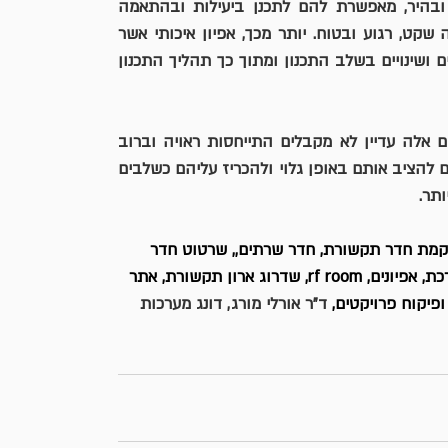
לפרטים הקטנים. התמונה, המועברת למתכננים באופן ברור ובהיר, מאפשרת להם לתכנן ביעילות ובהתאמה 
לצרכים ולדרישות של הלקוחות ותורמת ליצירת תהליך עבודה שקט, רגוע ובטוח. יותר מכך, אפיון איכותי אשר 
נותן מענה לכל השאלות, הדילמות וחילוקי הדעות, מונע עיכובים ושינויים בשלב התכנון ומתוך כך תהליך התכנון 
יחד עם זאת, למרות היתרונות והרווחים העולים מהם, מהלכים אלה עדיין לא מקבלים התייחסות ראויה וברוב 
המקרים הם אף נעדרים ממחזור החיים של הפרויקט. אנו מציעים להציב אותם באופן גלוי ולהכריז עליהם כשלבים 
ותר.
מת חדר תקשורת, חדר שרתים,, שרטוט חדר 
ארונות, ארון תקשורת קטן, הקמת תשתיות תקשורת, אפיון מערכת, אפיונים, rf room, שדרוג ארון תקשורת, אתר 
ופיקוח פרויקטים, 
ד"ר אורלי מורג, דונג מערכות 